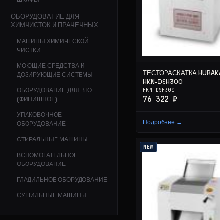
ШКАФЫ
ОБОРУДОВАНИЕ ДЛЯ
ХИМЧИСТОК И ПРАЧЕЧНЫХ
МАШИНЫ ХИМИЧЕСКОЙ
ЧИСТКИ
МОЮЩИЕ СРЕДСТВА И
ТЕСТОРАСКАТКА HURAK
ДОЗИРУЮЩИЕ СИСТЕМЫ
HKN-DSH300
ОБОРУДОВАНИЕ ДЛЯ ВТО
HKN-DSH300
76 322 ₽
(ФИНИШНОЕ)
УПАКОВОЧНОЕ
Подробнее →
ОБОРУДОВАНИЕ
СТИРАЛЬНЫЕ МАШИНЫ
NEW
ВСПОМОГАТЕЛЬНОЕ
ОБОРУДОВАНИЕ
ГЛАДИЛЬНОЕ ОБОРУДОВАНИЕ
СУШИЛЬНЫЕ МАШИНЫ