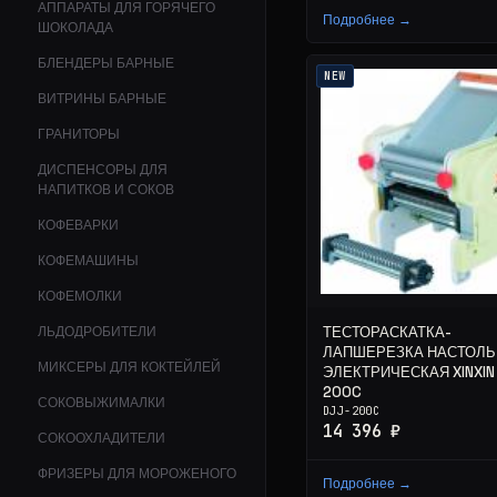
АППАРАТЫ ДЛЯ ГОРЯЧЕГО
Подробнее →
ШОКОЛАДА
БЛЕНДЕРЫ БАРНЫЕ
NEW
ВИТРИНЫ БАРНЫЕ
ГРАНИТОРЫ
ДИСПЕНСОРЫ ДЛЯ
НАПИТКОВ И СОКОВ
КОФЕВАРКИ
КОФЕМАШИНЫ
КОФЕМОЛКИ
ТЕСТОРАСКАТКА-
ЛЬДОДРОБИТЕЛИ
ЛАПШЕРЕЗКА НАСТОЛЬ
МИКСЕРЫ ДЛЯ КОКТЕЙЛЕЙ
ЭЛЕКТРИЧЕСКАЯ XINXIN
200C
СОКОВЫЖИМАЛКИ
DJJ-200C
14 396 ₽
СОКООХЛАДИТЕЛИ
ФРИЗЕРЫ ДЛЯ МОРОЖЕНОГО
Подробнее →