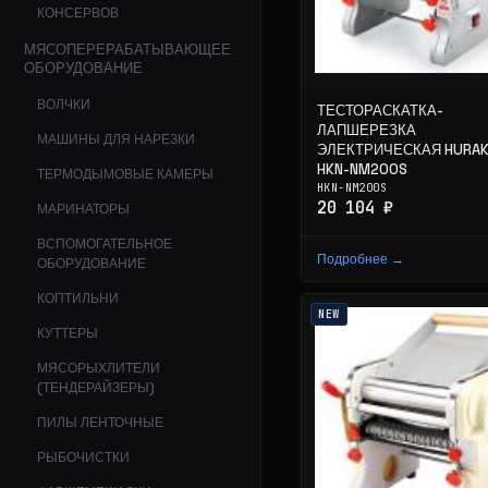
КОНСЕРВОВ
МЯСОПЕРЕРАБАТЫВАЮЩЕЕ
ОБОРУДОВАНИЕ
ВОЛЧКИ
ТЕСТОРАСКАТКА-
ЛАПШЕРЕЗКА
МАШИНЫ ДЛЯ НАРЕЗКИ
ЭЛЕКТРИЧЕСКАЯ HURA
HKN-NM200S
ТЕРМОДЫМОВЫЕ КАМЕРЫ
HKN-NM200S
20 104 ₽
МАРИНАТОРЫ
ВСПОМОГАТЕЛЬНОЕ
Подробнее →
ОБОРУДОВАНИЕ
КОПТИЛЬНИ
NEW
КУТТЕРЫ
МЯСОРЫХЛИТЕЛИ
(ТЕНДЕРАЙЗЕРЫ)
ПИЛЫ ЛЕНТОЧНЫЕ
РЫБОЧИСТКИ