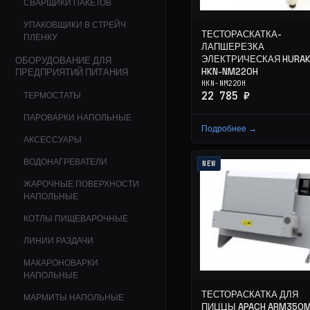
СВАРЩИКИ ПАКЕТОВ
УПАКОВЩИКИ В СТРЕЙЧ
ТЕСТОРАСКАТКА-
ПЛЕНКУ
ЛАПШЕРЕЗКА
ЭЛЕКТРИЧЕСКАЯ HURA
ОБОРУДОВАНИЕ ДЛЯ
HKN-NM220H
ПРЕДПРИЯТИЙ ПИТАНИЯ
HKN-NM220H
22 785 ₽
ТЕРМОСТАТЫ
ПАРОВАРКИ НАПОЛЬНЫЕ
Подробнее →
АКСЕССУАРЫ
ВОДОНАГРЕВАТЕЛИ
NEW
ЖАРОЧНЫЕ ПОВЕРХНОСТИ
НАПОЛЬНЫЕ
КОТЛЫ ПИЩЕВАРОЧНЫЕ
ЛИНИИ РАЗДАЧИ
МАКАРОНОВАРКИ
НАПОЛЬНЫЕ
ТЕСТОРАСКАТКА ДЛЯ
МАРМИТЫ НАПОЛЬНЫЕ
ПИЦЦЫ APACH ARM350M