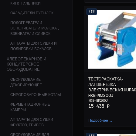
КИПЯТИЛЬНИКИ
NEW
ОХЛАДИТЕЛИ БУТЫЛОК
ПОДОГРЕВАТЕЛИ
ВСПЕНИВАТЕЛИ МОЛОКА ,
ВЗБИВАТЕЛИ СЛИВОК
АППАРАТЫ ДЛЯ СУШКИ И
ПОЛИРОВКИ БОКАЛОВ
ХЛЕБОПЕКАРНОЕ И
КОНДИТЕРСКОЕ
ОБОРУДОВАНИЕ
ТЕСТОРАСКАТКА-
ОБОРУДОВАНИЕ
ЛАПШЕРЕЗКА
ДЕКОРИРУЮЩЕЕ
ЭЛЕКТРИЧЕСКАЯ HURA
СИРОПОВАРОЧНЫЕ КОТЛЫ
HKN-NM200J
HKN-NM200J
ФЕРМЕНТАЦИОННЫЕ
15 435 ₽
КАМЕРЫ
АППАРАТЫ ДЛЯ СУШКИ
Подробнее →
ФРУКТОВ, ГРИБОВ
ОБОРУДОВАНИЕ ДЛЯ
NEW