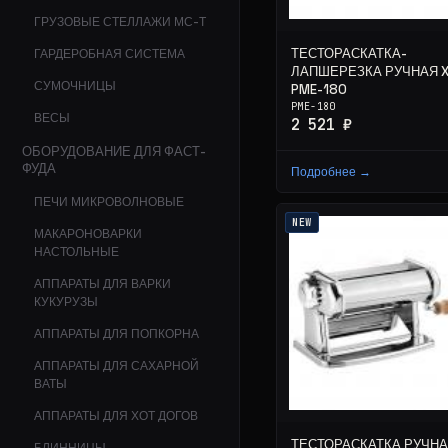
ГРУЗОВЫЕ СТЕЛЛАЖИ МС-Т
ТЕСТОРАСКАТКА-
ГАРДЕРОБНАЯ СИСТЕМА
ЛАПШЕРЕЗКА РУЧНАЯ XI
СУМОЧНИЦЫ
PME-180
PME-180
ВЕСЫ
2 521 ₽
ОБОРУДОВАНИЕ ДЛЯ ФАСТ-
ФУДА
Подробнее →
ПЕЧИ МИКРОВОЛНОВЫЕ
NEW
МАКАРОНОВАРКИ
НАСТОЛЬНЫЕ
АППАРАТЫ ДЛЯ ВАРКИ
КУКУРУЗЫ
АППАРАТЫ ДЛЯ ПОПКОРНА
АППАРАТЫ ДЛЯ САХАРНОЙ
ВАТЫ
АППАРАТЫ ДЛЯ ХОТ ДОГОВ
ТЕСТОРАСКАТКА РУЧН