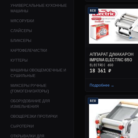
УНИВЕРСАЛЬНЫЕ КУХОННЫЕ
NEW
МАШИНЫ
МЯСОРУБКИ
СЛАЙСЕРЫ
БЛИКСЕРЫ
КАРТОФЕЛЕЧИСТКИ
АППАРАТ Д/МАКАРОН
IMPERIA ELECTRIC 650
КУТТЕРЫ
ELECTRIC 650
18 361 ₽
МАШИНЫ ОВОЩЕМОЕЧНЫЕ И
СУШИЛЬНЫЕ
Подробнее →
МИКСЕРЫ РУЧНЫЕ
(ГОМОГЕНИЗАТОРЫ)
ОБОРУДОВАНИЕ ДЛЯ
NEW
ИЗМЕЛЬЧЕНИЯ
ОВОЩЕРЕЗКИ ПРОТИРКИ
СЫРОТЕРКИ
ОТКРЫВАЛКИ ДЛЯ