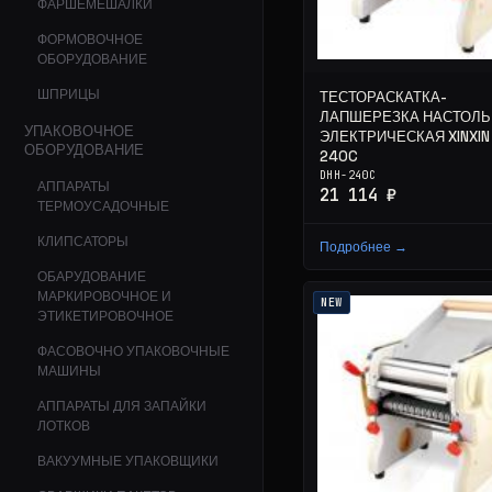
ФАРШЕМЕШАЛКИ
ФОРМОВОЧНОЕ
ОБОРУДОВАНИЕ
ШПРИЦЫ
ТЕСТОРАСКАТКА-
ЛАПШЕРЕЗКА НАСТОЛЬ
УПАКОВОЧНОЕ
ЭЛЕКТРИЧЕСКАЯ XINXIN
ОБОРУДОВАНИЕ
240C
DHH-240C
АППАРАТЫ
21 114 ₽
ТЕРМОУСАДОЧНЫЕ
КЛИПСАТОРЫ
Подробнее →
ОБАРУДОВАНИЕ
МАРКИРОВОЧНОЕ И
NEW
ЭТИКЕТИРОВОЧНОЕ
ФАСОВОЧНО УПАКОВОЧНЫЕ
МАШИНЫ
АППАРАТЫ ДЛЯ ЗАПАЙКИ
ЛОТКОВ
ВАКУУМНЫЕ УПАКОВЩИКИ