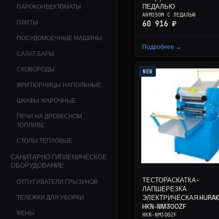
ПЕДАЛЬЮ
ПАРОКОНВЕКТОМАТЫ
ARM350M С ПЕДАЛЬЮ
ПЛИТЫ
60 916 ₽
ПОСУДОМОЕЧНЫЕ МАШИНЫ
Подробнее →
САЛАТ БАРЫ
СКОВОРОДЫ
NEW
ФРИТЮРНИЦЫ НАПОЛЬНЫЕ
ШКАФЫ ЖАРОЧНЫЕ
ПЕЧИ НА ДРЕВЕСНОМ
ТОПЛИВЕ
СТОЛЫ ТЕПЛОВЫЕ
САНИТАРНО ГИГИЕНИЧЕСКОЕ
ОБОРУДОВАНИЕ
ТЕСТОРАСКАТКА-
ОТПУГИВАТЕЛИ ГРЫЗУНОВ
ЛАПШЕРЕЗКА
ЭЛЕКТРИЧЕСКАЯ HURA
ТЕЛЕЖКИ ДЛЯ УБОРКИ
HKN-NM300ZF
ФЕНЫ
HKN-NM300ZF