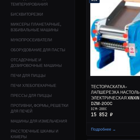
ТЕМПЕРИРОВАНИЯ
БИСКВИТОРЕЗКИ
МИКСЕРЫ ПЛАНЕТАРНЫЕ,
ВЗБИВАЛЬНЫЕ МАШИНЫ
МУКОПРОСЕИВАТЕЛИ
ОБОРУДОВАНИЕ ДЛЯ ПАСТЫ
ОТСАДОЧНЫЕ И
ДОЗИРОВОЧНЫЕ МАШИНЫ
ПЕЧИ ДЛЯ ПИЦЦЫ
ПЕЧИ ХЛЕБОПЕКАРНЫЕ
ТЕСТОРАСКАТКА-
ЛАПШЕРЕЗКА НАСТОЛЬ
ПРЕССЫ ДЛЯ ПИЦЦЫ
ЭЛЕКТРИЧЕСКАЯ XINXIN
DZM-200C
ПРОТИВНИ, ФОРМЫ, РЕШЕТКИ
DZM-200C
ДЛЯ ПЕЧЕЙ
15 852 ₽
МАШИНЫ ДЛЯ ИЗМЕЛЬЧЕНИЯ
Подробнее →
РАССТОЕЧНЫЕ ШКАФЫ И
КАМЕРЫ