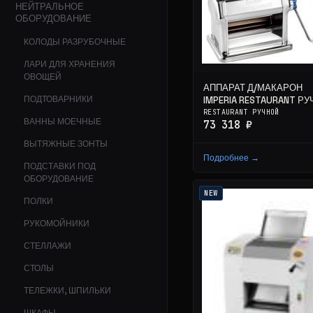
НЕЙТРАЛЬНОЕ
ОБОРУДОВАНИЕ
КОЛОДЫ РАЗРУБОЧНЫЕ
ЛАРИ ДЛЯ ХРАНЕНИЯ
ОВОЩЕЙ
АППАРАТ Д/МАКАРОН
ПОДТОВАРНИКИ
IMPERIA RESTAURANT Р
RESTAURANT РУЧНОЙ
ВАННЫ МОЕЧНЫЕ
73 318 ₽
ВЫТЯЖНЫЕ ЗОНТЫ
Подробнее →
ПОДСТАВКИ ПОД
ОБОРУДОВАНИЕ
NEW
ПОЛКИ
РУКОМОЙНИКИ
СТЕЛЛАЖИ
СТОЛЫ
ТЕЛЕЖКИ, ШПИЛЬКИ