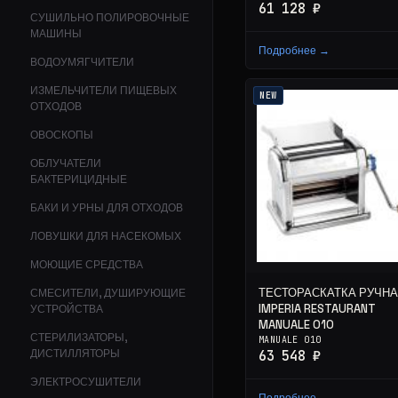
61 128 ₽
СУШИЛЬНО ПОЛИРОВОЧНЫЕ
МАШИНЫ
Подробнее →
ВОДОУМЯГЧИТЕЛИ
ИЗМЕЛЬЧИТЕЛИ ПИЩЕВЫХ
NEW
ОТХОДОВ
ОВОСКОПЫ
ОБЛУЧАТЕЛИ
БАКТЕРИЦИДНЫЕ
БАКИ И УРНЫ ДЛЯ ОТХОДОВ
ЛОВУШКИ ДЛЯ НАСЕКОМЫХ
МОЮЩИЕ СРЕДСТВА
ТЕСТОРАСКАТКА РУЧН
СМЕСИТЕЛИ, ДУШИРУЮЩИЕ
IMPERIA RESTAURANT
УСТРОЙСТВА
MANUALE 010
СТЕРИЛИЗАТОРЫ,
MANUALE 010
ДИСТИЛЛЯТОРЫ
63 548 ₽
ЭЛЕКТРОСУШИТЕЛИ
Подробнее →