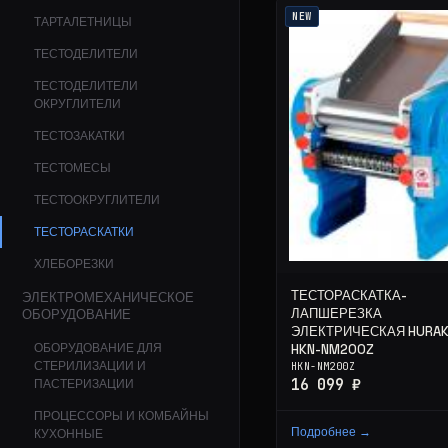
NEW
ТАРТАЛЕТНИЦЫ
ТЕСТОДЕЛИТЕЛИ
ТЕСТОДЕЛИТЕЛИ
ОКРУГЛИТЕЛИ
ТЕСТОЗАКАТКИ
ТЕСТОМЕСЫ
ТЕСТООКРУГЛИТЕЛИ
ТЕСТОРАСКАТКИ
ХЛЕБОРЕЗКИ
ТЕСТОРАСКАТКА-
ЭЛЕКТРОМЕХАНИЧЕСКОЕ
ЛАПШЕРЕЗКА
ОБОРУДОВАНИЕ
ЭЛЕКТРИЧЕСКАЯ HURA
ОБОРУДОВАНИЕ ДЛЯ
HKN-NM200Z
СТЕРИЛИЗАЦИИ И
HKN-NM200Z
16 099 ₽
ПАСТЕРИЗАЦИИ
ПРОЦЕССОРЫ И КОМБАЙНЫ
Подробнее →
КУХОННЫЕ