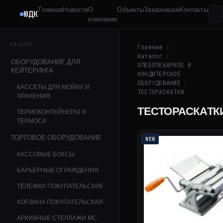
Главная
Новости
О
Объекты
Заказчикам
Контакты
ЮДК
компании
КАТАЛОГ
Главная
/
Каталог
/
ОБОРУДОВАНИЕ ДЛЯ
ХЛЕБОПЕКАРНОЕ И
КЕЙТЕРИНГА
КОНДИТЕРСКОЕ
ОБОРУДОВАНИЕ
/
КАССЕТЫ ДЛЯ МОЙКИ И
ТЕСТОРАСКАТКИ
ХРАНЕНИЯ
ТЕСТОРАСКАТК
ТЕРМОКОНТЕЙНЕРЫ И
ТЕРМОСА
ТОРГОВОЕ ОБОРУДОВАНИЕ
NEW
КАССОВЫЕ БОКСЫ
БАРЬЕРНЫЕ ОГРАЖДЕНИЯ
ТЕЛЕЖКИ ПОКУПАТЕЛЬСКИЕ
КОРЗИНА ПОКУПАТЕЛЬСКАЯ
АРХИВНЫЕ СТЕЛЛАЖИ МС