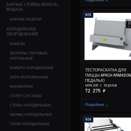
БАРНЫЕ СТОЙКИ, МЕБЕЛЬ,
ВЕШАЛА
NEW
БАРНЫЕ МОДУЛИ
ХОЛОДИЛЬНОЕ
ОБОРУДОВАНИЕ
БОНЕТЫ
ВИТРИНЫ ТОРГОВЫЕ
НАПОЛЬНЫЕ
КАМЕРЫ ХОЛОДИЛЬНЫЕ
ТЕСТОРАСКАТКА ДЛЯ
ПИЦЦЫ APACH ARM420M
ЛАРИ МОРОЗИЛЬНЫЕ
ПЕДАЛЬЮ
ARM420M С ПЕДАЛЬЮ
МОНОБЛОКИ
72 275 ₽
СПЛИТ СИСТЕМЫ
Подробнее →
СТОЛЫ ХОЛОДИЛЬНЫЕ
ШКАФЫ ХОЛОДИЛЬНЫЕ
NEW
ГОРКИ ХОЛОДИЛЬНЫЕ