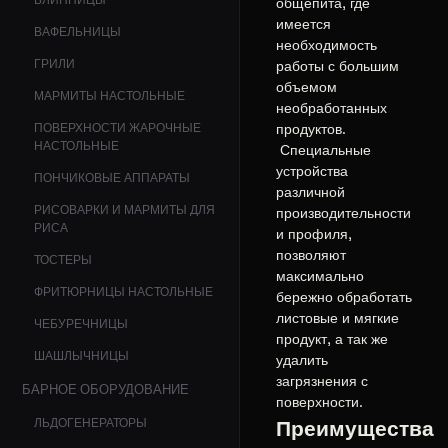
БЛИННИЦЫ
общепита, где
имеется
ВАФЕЛЬНИЦЫ
необходимость
ГРИЛИ
работы с большим
объемом
МАРМИТЫ НАСТОЛЬНЫЕ
необработанных
ПОВЕРХНОСТИ ЖАРОЧНЫЕ
продуктов.
НАСТОЛЬНЫЕ
Специальные
устройства
ПОНЧИКОВЫЕ АППАРАТЫ
различной
РИСОВАРКИ И МАРМИТЫ ДЛЯ
производительности
РИСА
и профиля,
позволяют
ТОСТЕРЫ
максимально
ФРИТЮРНИЦЫ НАСТОЛЬНЫЕ
бережно обработать
листовые и мягкие
ЧЕБУРЕЧНИЦЫ
продукт, а так же
ШАШЛЫЧНИЦЫ
удалить
загрязнения с
БАРНОЕ ОБОРУДОВАНИЕ
поверхности.
ЛЬДОГЕНЕРАТОРЫ
Преимущества