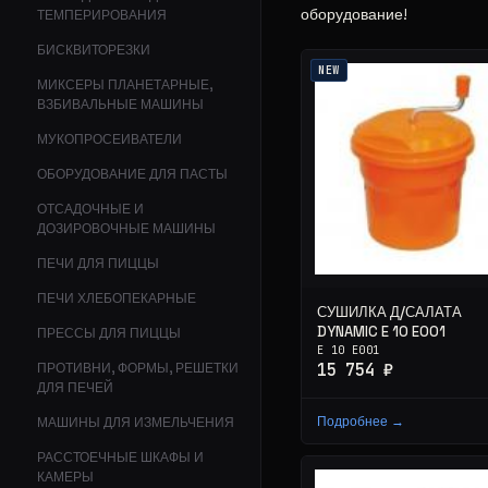
оборудование!
ТЕМПЕРИРОВАНИЯ
БИСКВИТОРЕЗКИ
NEW
МИКСЕРЫ ПЛАНЕТАРНЫЕ,
ВЗБИВАЛЬНЫЕ МАШИНЫ
МУКОПРОСЕИВАТЕЛИ
ОБОРУДОВАНИЕ ДЛЯ ПАСТЫ
ОТСАДОЧНЫЕ И
ДОЗИРОВОЧНЫЕ МАШИНЫ
ПЕЧИ ДЛЯ ПИЦЦЫ
ПЕЧИ ХЛЕБОПЕКАРНЫЕ
СУШИЛКА Д/САЛАТА
DYNAMIC E 10 E001
ПРЕССЫ ДЛЯ ПИЦЦЫ
E 10 E001
ПРОТИВНИ, ФОРМЫ, РЕШЕТКИ
15 754 ₽
ДЛЯ ПЕЧЕЙ
Подробнее →
МАШИНЫ ДЛЯ ИЗМЕЛЬЧЕНИЯ
РАССТОЕЧНЫЕ ШКАФЫ И
КАМЕРЫ