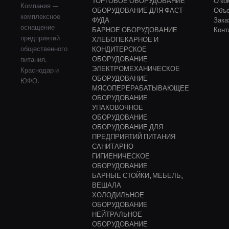
ТОРГОВОЕ ОБОРУДОВАНИЕ
О ко
СВАРЩИКИ ПАКЕТОВ
Компания —
ОБОРУДОВАНИЕ ДЛЯ ФАСТ-
Объ
комплексное
УПАКОВЩИКИ В СТРЕЙЧ
ФУДА
Зака
оснащение
ПЛЕНКУ
БАРНОЕ ОБОРУДОВАНИЕ
Конт
предприятий
ХЛЕБОПЕКАРНОЕ И
ОБОРУДОВАНИЕ ДЛЯ
общественного
КОНДИТЕРСКОЕ
ПРЕДПРИЯТИЙ ПИТАНИЯ
ОБОРУДОВАНИЕ
питания.
ЭЛЕКТРОМЕХАНИЧЕСКОЕ
Краснодар и
ТЕРМОСТАТЫ
ОБОРУДОВАНИЕ
ЮФО.
ПАРОВАРКИ НАПОЛЬНЫЕ
МЯСОПЕРЕРАБАТЫВАЮЩЕЕ
ОБОРУДОВАНИЕ
АКСЕССУАРЫ
УПАКОВОЧНОЕ
ОБОРУДОВАНИЕ
ВОДОНАГРЕВАТЕЛИ
ОБОРУДОВАНИЕ ДЛЯ
ЖАРОЧНЫЕ ПОВЕРХНОСТИ
ПРЕДПРИЯТИЙ ПИТАНИЯ
НАПОЛЬНЫЕ
САНИТАРНО
ГИГИЕНИЧЕСКОЕ
КОТЛЫ ПИЩЕВАРОЧНЫЕ
ОБОРУДОВАНИЕ
БАРНЫЕ СТОЙКИ, МЕБЕЛЬ,
ЛИНИИ РАЗДАЧИ
ВЕШАЛА
МАКАРОНОВАРКИ
ХОЛОДИЛЬНОЕ
НАПОЛЬНЫЕ
ОБОРУДОВАНИЕ
НЕЙТРАЛЬНОЕ
МАРМИТЫ НАПОЛЬНЫЕ
ОБОРУДОВАНИЕ