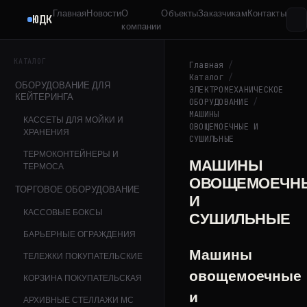
Главная
Новости
О
Объекты
Заказчикам
Контакты
ЮДК
компании
КАТАЛОГ
Главная
/
Каталог
/
ОБОРУДОВАНИЕ ДЛЯ
ЭЛЕКТРОМЕХАНИЧЕСКОЕ
КЕЙТЕРИНГА
ОБОРУДОВАНИЕ
/
МАШИНЫ
КАССЕТЫ ДЛЯ МОЙКИ И
ОВОЩЕМОЕЧНЫЕ И
ХРАНЕНИЯ
СУШИЛЬНЫЕ
ТЕРМОКОНТЕЙНЕРЫ И
МАШИНЫ
ТЕРМОСА
ОВОЩЕМОЕЧН
ТОРГОВОЕ ОБОРУДОВАНИЕ
И
КАССОВЫЕ БОКСЫ
СУШИЛЬНЫЕ
БАРЬЕРНЫЕ ОГРАЖДЕНИЯ
Машины
ТЕЛЕЖКИ ПОКУПАТЕЛЬСКИЕ
овощемоечные
КОРЗИНА ПОКУПАТЕЛЬСКАЯ
и
АРХИВНЫЕ СТЕЛЛАЖИ МС