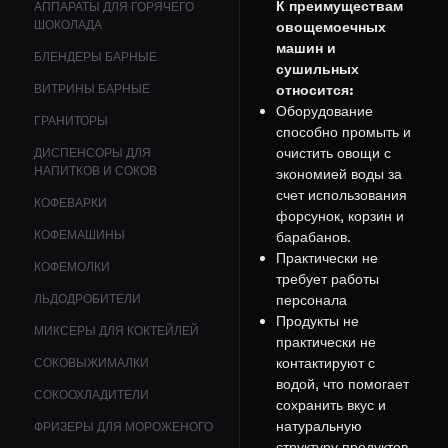
К преимуществам
АППАРАТЫ ДЛЯ ГОРЯЧЕГО
ШОКОЛАДА
овощемоечных
машин и
БЛЕНДЕРЫ БАРНЫЕ
сушильных
ВИТРИНЫ БАРНЫЕ
относится:
Оборудование
ГРАНИТОРЫ
способно промыть и
очистить овощи с
ДИСПЕНСОРЫ ДЛЯ
НАПИТКОВ И СОКОВ
экономией воды за
счет использования
КОФЕВАРКИ
форсунок, корзин и
КОФЕМАШИНЫ
барабанов.
Практически не
КОФЕМОЛКИ
требует работы
ЛЬДОДРОБИТЕЛИ
персонала
Продукты не
МИКСЕРЫ ДЛЯ КОКТЕЙЛЕЙ
практически не
контактируют с
СОКОВЫЖИМАЛКИ
водой, что помогает
СОКООХЛАДИТЕЛИ
сохранить вкус и
натуральную
ФРИЗЕРЫ ДЛЯ МОРОЖЕНОГО
структуру продуктов.