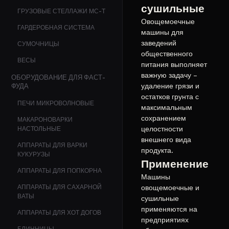
сушильные
ГРУЗОВЫЕ СТЕЛЛАЖИ МС-Т
Овощемоечные
ГАРДЕРОБНАЯ СИСТЕМА
машины для
заведений
СУМОЧНИЦЫ
общественного
ВЕСЫ
питания выполняет
важную задачу –
ОБОРУДОВАНИЕ ДЛЯ ФАСТ-
удаление грязи и
ФУДА
остатков грунта с
ПЕЧИ МИКРОВОЛНОВЫЕ
максимальным
сохранением
МАКАРОНОВАРКИ
целостности
НАСТОЛЬНЫЕ
внешнего вида
АППАРАТЫ ДЛЯ ВАРКИ
продукта.
КУКУРУЗЫ
Применение
АППАРАТЫ ДЛЯ ПОПКОРНА
Машины
АППАРАТЫ ДЛЯ САХАРНОЙ
овощемоечные и
ВАТЫ
сушильные
применяются на
АППАРАТЫ ДЛЯ ХОТ ДОГОВ
предприятиях