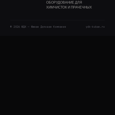
ОБОРУДОВАНИЕ ДЛЯ
ПАРОКОНВЕКТОМАТЫ
ХИМЧИСТОК И ПРАЧЕЧНЫХ
ПЛИТЫ
ПОСУДОМОЕЧНЫЕ МАШИНЫ
© 2026 ЮДК — Южная Деловая Компания
ydk-kuban.ru
САЛАТ БАРЫ
СКОВОРОДЫ
ФРИТЮРНИЦЫ НАПОЛЬНЫЕ
ШКАФЫ ЖАРОЧНЫЕ
ПЕЧИ НА ДРЕВЕСНОМ
ТОПЛИВЕ
СТОЛЫ ТЕПЛОВЫЕ
САНИТАРНО ГИГИЕНИЧЕСКОЕ
ОБОРУДОВАНИЕ
ОТПУГИВАТЕЛИ ГРЫЗУНОВ
ТЕЛЕЖКИ ДЛЯ УБОРКИ
ФЕНЫ