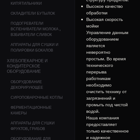
КИПЯТИЛЬНИКИ
Высокое качество
обработки
ОХЛАДИТЕЛИ БУТЫЛОК
Высокая скорость
ПОДОГРЕВАТЕЛИ
мойки
ВСПЕНИВАТЕЛИ МОЛОКА ,
Управление данным
ВЗБИВАТЕЛИ СЛИВОК
оборудованием
АППАРАТЫ ДЛЯ СУШКИ И
является
ПОЛИРОВКИ БОКАЛОВ
невероятно
простым. Во время
ХЛЕБОПЕКАРНОЕ И
технического
КОНДИТЕРСКОЕ
ОБОРУДОВАНИЕ
перерыва
работникам
ОБОРУДОВАНИЕ
необходимо
ДЕКОРИРУЮЩЕЕ
очистить технику от
СИРОПОВАРОЧНЫЕ КОТЛЫ
загрязнений и
промыть под чистой
ФЕРМЕНТАЦИОННЫЕ
водой.
КАМЕРЫ
Наша компания
АППАРАТЫ ДЛЯ СУШКИ
предоставляет
ФРУКТОВ, ГРИБОВ
только качественное
и надежное
ОБОРУДОВАНИЕ ДЛЯ