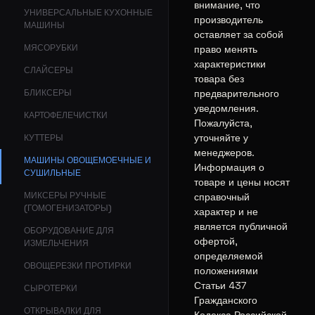
внимание, что
УНИВЕРСАЛЬНЫЕ КУХОННЫЕ
производитель
МАШИНЫ
оставляет за собой
МЯСОРУБКИ
право менять
характеристики
СЛАЙСЕРЫ
товара без
предварительного
БЛИКСЕРЫ
уведомления.
КАРТОФЕЛЕЧИСТКИ
Пожалуйста,
уточняйте у
КУТТЕРЫ
менеджеров.
МАШИНЫ ОВОЩЕМОЕЧНЫЕ И
Информация о
СУШИЛЬНЫЕ
товаре и цены носят
МИКСЕРЫ РУЧНЫЕ
справочный
(ГОМОГЕНИЗАТОРЫ)
характер и не
является публичной
ОБОРУДОВАНИЕ ДЛЯ
офертой,
ИЗМЕЛЬЧЕНИЯ
определяемой
ОВОЩЕРЕЗКИ ПРОТИРКИ
положениями
Статьи 437
СЫРОТЕРКИ
Гражданского
ОТКРЫВАЛКИ ДЛЯ
Кодекса Российской