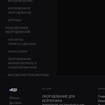
ФАРШЕМЕШАЛКИ
ФОРМОВОЧНОЕ
ОБОРУДОВАНИЕ
ШПРИЦЫ
УПАКОВОЧНОЕ
ОБОРУДОВАНИЕ
АППАРАТЫ
ТЕРМОУСАДОЧНЫЕ
КЛИПСАТОРЫ
ОБАРУДОВАНИЕ
МАРКИРОВОЧНОЕ И
ЭТИКЕТИРОВОЧНОЕ
ФАСОВОЧНО УПАКОВОЧНЫЕ
МАШИНЫ
АППАРАТЫ ДЛЯ ЗАПАЙКИ
КАТАЛОГ
КОМП
ЮДК
ЛОТКОВ
ОБОРУДОВАНИЕ ДЛЯ
Глав
Южная
ВАКУУМНЫЕ УПАКОВЩИКИ
КЕЙТЕРИНГА
Ново
Деловая